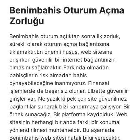
Benimbahis Oturum Açma
Zorluğu
Benimbahis oturum açtıktan sonra ilk zorluk,
sürekli olarak oturum açma bağlantısına
tıklamaktır.En önemli husus, web sitesine
erişirken güvenilir bir internet bağlantınızın
olmasını sağlamaktır. Farkında olmadan
bahisçilerin risk almadan bahis
oynayabileceğine inanmıyoruz. Finansal
işlemlerde de başarısız olurlar. Elbette güvenilir
girişler var. Ne yazık ki pek çok site güvenilmez
bağlantılar sunarak bizi kandırmaya çalışıyor. Bir
örnek sunacağız. Bir platforma kaydolduk. Web
sitesinin herhangi bir anda farklı bir konuma
yönlendirilmesi muhtemeldir. Bu aşamada
Benimbahis web sitesi hatalı bilgi verecektir.