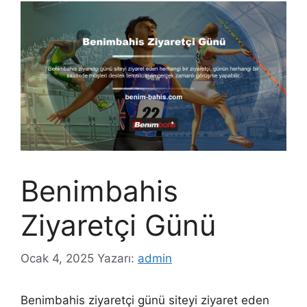
Benimbahis
Ziyaretçi Günü
Ocak 4, 2025
Yazarı:
admin
Benimbahis ziyaretçi günü siteyi ziyaret eden