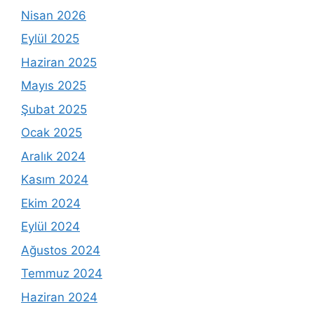
Nisan 2026
Eylül 2025
Haziran 2025
Mayıs 2025
Şubat 2025
Ocak 2025
Aralık 2024
Kasım 2024
Ekim 2024
Eylül 2024
Ağustos 2024
Temmuz 2024
Haziran 2024