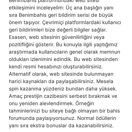
Benimbahis platformundaki web sitesi
etkileşimini inceleyelim: Üç ana başlığın yanı
sıra Benimbahis geri bildirim serisi de büyük
önem taşıyor. Çevrimiçi platformlardaki kullanıcı
geri bildirimleri bize değerli bilgiler sağlar.
Esasen, web sitesinin güvenilirliğini veya
pozitifliğini gösterir. Bu konuyla ilgili yaptığımız
araştırmada kullanıcıların genel olarak memnun
oldukları izlenimini edindik. Bu web sitesinden
kendi resmi hesabınızı oluşturabilirsiniz.
Alternatif olarak, web sitesinde bulunmayan
harici kaynakları da paylaşabilirsiniz. Mesela
spin kazanma yüzdeniz bundan daha yüksek.
Amaç prestijin cazibesini serbest bırakmak ve
onu yeniden alevlendirmek. Örneğin
tahminlerinizi bu siteye bağlı olmayan bir bahis
forumunda paylaşıyorsunuz. Normal ödüllerin
yanı sıra ekstra bonuslar da kazanabilirsiniz.