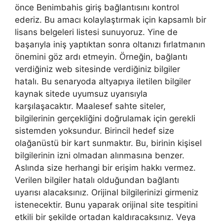
önce Benimbahis giriş bağlantısını kontrol
ederiz. Bu amacı kolaylaştırmak için kapsamlı bir
lisans belgeleri listesi sunuyoruz. Yine de
başarıyla iniş yaptıktan sonra oltanızı fırlatmanın
önemini göz ardı etmeyin. Örneğin, bağlantı
verdiğiniz web sitesinde verdiğiniz bilgiler
hatalı. Bu senaryoda altyapıya iletilen bilgiler
kaynak sitede uyumsuz uyarısıyla
karşılaşacaktır. Maalesef sahte siteler,
bilgilerinin gerçekliğini doğrulamak için gerekli
sistemden yoksundur. Birincil hedef size
olağanüstü bir kart sunmaktır. Bu, birinin kişisel
bilgilerinin izni olmadan alınmasına benzer.
Aslında size herhangi bir erişim hakkı vermez.
Verilen bilgiler hatalı olduğundan bağlantı
uyarısı alacaksınız. Orijinal bilgilerinizi girmeniz
istenecektir. Bunu yaparak orijinal site tespitini
etkili bir şekilde ortadan kaldıracaksınız. Veya