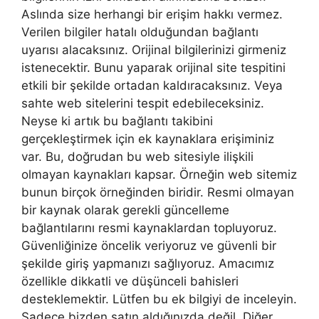
Aslında size herhangi bir erişim hakkı vermez.
Verilen bilgiler hatalı olduğundan bağlantı
uyarısı alacaksınız. Orijinal bilgilerinizi girmeniz
istenecektir. Bunu yaparak orijinal site tespitini
etkili bir şekilde ortadan kaldıracaksınız. Veya
sahte web sitelerini tespit edebileceksiniz.
Neyse ki artık bu bağlantı takibini
gerçekleştirmek için ek kaynaklara erişiminiz
var. Bu, doğrudan bu web sitesiyle ilişkili
olmayan kaynakları kapsar. Örneğin web sitemiz
bunun birçok örneğinden biridir. Resmi olmayan
bir kaynak olarak gerekli güncelleme
bağlantılarını resmi kaynaklardan topluyoruz.
Güvenliğinize öncelik veriyoruz ve güvenli bir
şekilde giriş yapmanızı sağlıyoruz. Amacımız
özellikle dikkatli ve düşünceli bahisleri
desteklemektir. Lütfen bu ek bilgiyi de inceleyin.
Sadece bizden satın aldığınızda değil. Diğer