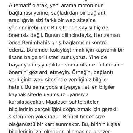
Alternatif olarak, yeni arama motorunun
bağlantısı yerine, sağladıkları bir bağlantı
aracılığıyla sizi farklı bir web sitesine
yönlendirebilirler. Bu sitelerin sayısı hiç de
önemsiz değil. Bunun bilincindeyiz. Her zaman
önce Benimbahis giriş bağlantısını kontrol
ederiz. Bu amacı kolaylaştırmak için kapsamlı bir
lisans belgeleri listesi sunuyoruz. Yine de
başarıyla iniş yaptıktan sonra oltanızı fırlatmanın
önemini göz ardı etmeyin. Örneğin, bağlantı
verdiğiniz web sitesinde verdiğiniz bilgiler
hatalı. Bu senaryoda altyapıya iletilen bilgiler
kaynak sitede uyumsuz uyarısıyla
karşılaşacaktır. Maalesef sahte siteler,
bilgilerinin gerçekliğini doğrulamak için gerekli
sistemden yoksundur. Birincil hedef size
olağanüstü bir kart sunmaktır. Bu, birinin kişisel
bilgilerinin izni olmadan alınmasına benzer.