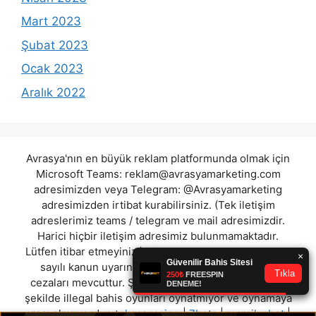
Mart 2023
Şubat 2023
Ocak 2023
Aralık 2022
Avrasya'nın en büyük reklam platformunda olmak için
Microsoft Teams:
reklam@avrasyamarketing.com
adresimizden veya Telegram: @Avrasyamarketing
adresimizden irtibat kurabilirsiniz. (Tek iletişim
adreslerimiz teams / telegram ve mail adresimizdir.
Harici hiçbir iletişim adresimiz bulunmamaktadır.
Lütfen itibar etmeyiniz.) Türkiye yasalarına göre 7258
sayılı kanun uyarınca yasa dışı bahis oynamanın
cezaları mevcuttur. Şu an bulunduğunuz site hiç bir
şekilde illegal bahis oyunları oynatmıyor ve oynamaya
aracı olmuyordur.
teksascasino
|
7bets
|
marsilyabet
|