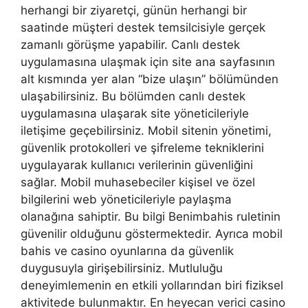
herhangi bir ziyaretçi, günün herhangi bir
saatinde müşteri destek temsilcisiyle gerçek
zamanlı görüşme yapabilir. Canlı destek
uygulamasına ulaşmak için site ana sayfasının
alt kısmında yer alan “bize ulaşın” bölümünden
ulaşabilirsiniz. Bu bölümden canlı destek
uygulamasına ulaşarak site yöneticileriyle
iletişime geçebilirsiniz. Mobil sitenin yönetimi,
güvenlik protokolleri ve şifreleme tekniklerini
uygulayarak kullanıcı verilerinin güvenliğini
sağlar. Mobil muhasebeciler kişisel ve özel
bilgilerini web yöneticileriyle paylaşma
olanağına sahiptir. Bu bilgi Benimbahis ruletinin
güvenilir olduğunu göstermektedir. Ayrıca mobil
bahis ve casino oyunlarına da güvenlik
duygusuyla girişebilirsiniz. Mutluluğu
deneyimlemenin en etkili yollarından biri fiziksel
aktivitede bulunmaktır. En heyecan verici casino