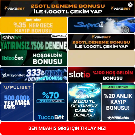
×
BENIMBAHIS GİRİŞ İÇİN TIKLAYINIZ!