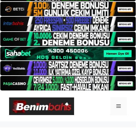
İçeriğe
atla
Menü