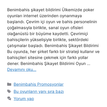
Benimbahis şikayet bildirimi Ülkemizde poker
oyunları internet üzerinden oynanmaya
başlandı. Çevrim içi oyun ve bahis personelinin
çoğalmasıyla birlikte, sanal oyun ofisleri
olağanüstü bir büyüme kaydetti. Çevrimiçi
bahisçilerin yükselişiyle birlikte, sektördeki
çatışmalar başladı. Benimbahis Şikayet Bildirimi
Bu oyunda, her şirket farklı bir strateji kullanır ve
bahisçileri sitesine çekmek için farklı yollar
dener. Benimbahis Şikayet Bildirimi Oyun …
Devamını oku…
Kategoriler
Benimbahis Promosyonlar
Etiketler
Bu oyunların yanı sıra bazı
Yorum yap