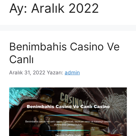
Ay:
Aralık 2022
Benimbahis Casino Ve
Canlı
Aralık 31, 2022
Yazarı:
admin