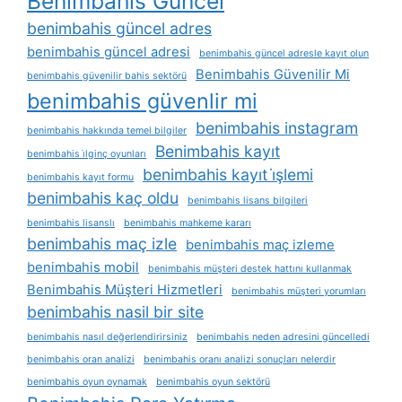
Benimbahis Güncel
benimbahis güncel adres
benimbahis güncel adresi
benimbahis güncel adresle kayıt olun
Benimbahis Güvenilir Mi
benimbahis güvenilir bahis sektörü
benimbahis güvenlir mi
benimbahis instagram
benimbahis hakkında temel bilgiler
Benimbahis kayıt
benimbahis i̇lginç oyunları
benimbahis kayıt i̇şlemi
benimbahis kayıt formu
benimbahis kaç oldu
benimbahis lisans bilgileri
benimbahis lisanslı
benimbahis mahkeme kararı
benimbahis maç izle
benimbahis maç izleme
benimbahis mobil
benimbahis müşteri destek hattını kullanmak
Benimbahis Müşteri Hizmetleri
benimbahis müşteri yorumları
benimbahis nasil bir site
benimbahis nasıl değerlendirirsiniz
benimbahis neden adresini güncelledi
benimbahis oran analizi
benimbahis oranı analizi sonuçları nelerdir
benimbahis oyun oynamak
benimbahis oyun sektörü