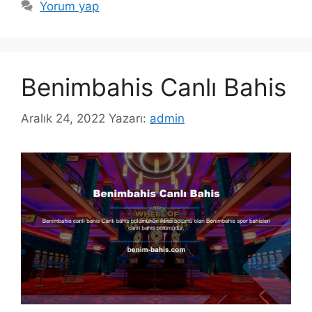
Yorum yap
Benimbahis Canlı Bahis
Aralık 24, 2022
Yazarı:
admin