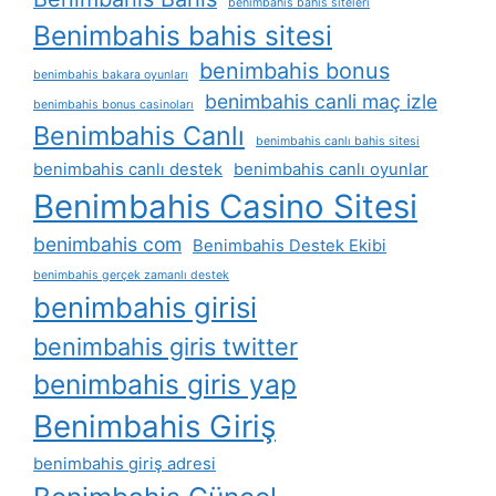
benimbahis bahis siteleri
Benimbahis bahis sitesi
benimbahis bonus
benimbahis bakara oyunları
benimbahis canli maç izle
benimbahis bonus casinoları
Benimbahis Canlı
benimbahis canlı bahis sitesi
benimbahis canlı destek
benimbahis canlı oyunlar
Benimbahis Casino Sitesi
benimbahis com
Benimbahis Destek Ekibi
benimbahis gerçek zamanlı destek
benimbahis girisi
benimbahis giris twitter
benimbahis giris yap
Benimbahis Giriş
benimbahis giriş adresi