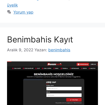
üyelik
Yorum yap
Benimbahis Kayıt
Aralık 9, 2022
Yazarı:
benimbahis