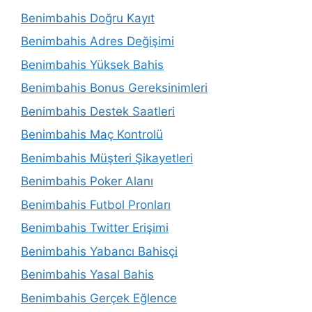
Benimbahis Doğru Kayıt
Benimbahis Adres Değişimi
Benimbahis Yüksek Bahis
Benimbahis Bonus Gereksinimleri
Benimbahis Destek Saatleri
Benimbahis Maç Kontrolü
Benimbahis Müşteri Şikayetleri
Benimbahis Poker Alanı
Benimbahis Futbol Pronları
Benimbahis Twitter Erişimi
Benimbahis Yabancı Bahisçi
Benimbahis Yasal Bahis
Benimbahis Gerçek Eğlence