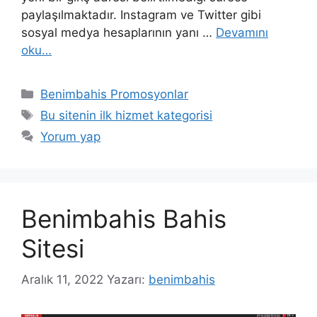
paylaşılmaktadır. Instagram ve Twitter gibi
sosyal medya hesaplarının yanı …
Devamını
oku…
Kategoriler
Benimbahis Promosyonlar
Etiketler
Bu sitenin ilk hizmet kategorisi
Yorum yap
Benimbahis Bahis
Sitesi
Aralık 11, 2022
Yazarı:
benimbahis