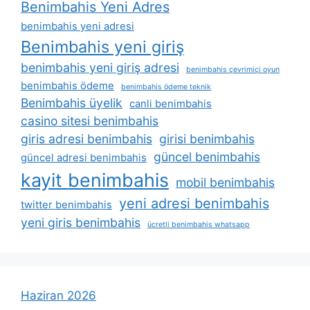
Benimbahis Yeni Adres
benimbahis yeni adresi
Benimbahis yeni giriş
benimbahis yeni giriş adresi
benimbahis çevrimiçi oyun
benimbahis ödeme
benimbahis ödeme teknik
Benimbahis üyelik
canli benimbahis
casino sitesi benimbahis
giris adresi benimbahis
girisi benimbahis
güncel benimbahis
güncel adresi benimbahis
kayit benimbahis
mobil benimbahis
yeni adresi benimbahis
twitter benimbahis
yeni giris benimbahis
ücretli benimbahis whatsapp
Haziran 2026