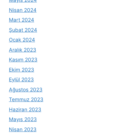
Mayıs 2024
Nisan 2024
Mart 2024
Şubat 2024
Ocak 2024
Aralık 2023
Kasım 2023
Ekim 2023
Eylül 2023
Ağustos 2023
Temmuz 2023
Haziran 2023
Mayıs 2023
Nisan 2023