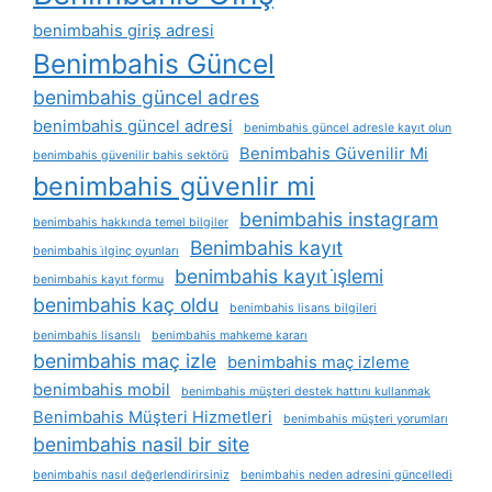
benimbahis giriş adresi
Benimbahis Güncel
benimbahis güncel adres
benimbahis güncel adresi
benimbahis güncel adresle kayıt olun
Benimbahis Güvenilir Mi
benimbahis güvenilir bahis sektörü
benimbahis güvenlir mi
benimbahis instagram
benimbahis hakkında temel bilgiler
Benimbahis kayıt
benimbahis i̇lginç oyunları
benimbahis kayıt i̇şlemi
benimbahis kayıt formu
benimbahis kaç oldu
benimbahis lisans bilgileri
benimbahis lisanslı
benimbahis mahkeme kararı
benimbahis maç izle
benimbahis maç izleme
benimbahis mobil
benimbahis müşteri destek hattını kullanmak
Benimbahis Müşteri Hizmetleri
benimbahis müşteri yorumları
benimbahis nasil bir site
benimbahis nasıl değerlendirirsiniz
benimbahis neden adresini güncelledi