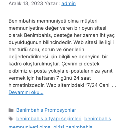
Aralık 13, 2023
Yazarı:
admin
Benimbahis memnuniyeti olma müşteri
memnuniyetine değer veren bir oyun sitesi
olarak Benimbahis, desteğe her zaman ihtiyaç
duyulduğunun bilincindedir. Web sitesi ile ilgili
her türlü soru, sorun ve önerilerin
değerlendirilmesi için bilgili ve deneyimli bir
kadro oluşturulmuştur. Çevrimiçi destek
ekibimiz e-posta yoluyla e-postalarınıza yanıt
vermek için haftanın 7 günü 24 saat
hizmetinizdedir. Web sitemizdeki “7/24 Canlı …
Devamını oku…
Kategoriler
Benimbahis Promosyonlar
Etiketler
benimbahis altyapı seçimleri
,
benimbahis
memnuniyeti olma
,
girisi benimbahis