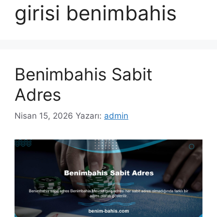
girisi benimbahis
Benimbahis Sabit
Adres
Nisan 15, 2026
Yazarı:
admin