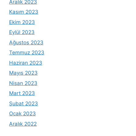
Aralık 2023
Kasım 2023
Ekim 2023
Eylül 2023
Ağustos 2023
Temmuz 2023
Haziran 2023
Mayıs 2023
Nisan 2023
Mart 2023
Şubat 2023
Ocak 2023
Aralık 2022