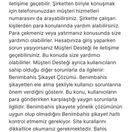
iletişime geçebilir. Şirketten biriyle konuşmak
için telefonunuzdan müşteri hizmetleri
numarasını da arayabilirsiniz. Şirkette çalışan
kişilerden para konularında yardım alabilirsiniz.
Para çekmeniz veya yatırmanız konusunda size
yardımcı olabilirler. Hesabınıza giriş yaparken
sorun yaşıyorsanız Müşteri Desteği ile iletişime
geçebilirsiniz. Bu konuda size yardımcı
olabilirler. Müşteri Desteği ayrıca kullanıcıların
sahip olduğu diğer sorunlarla da ilgilenir:
Benimbahis Şikayet Çözümü. Benimbahis
şikayetleri ele alma şekliyle kullanıcı sorunlarına
önem verdiğini gösterir. Bu konu, kullanıcıların
para gönderirken karşılaştığı yaygın sorunlarla
ilgilidir. Benimbahis şikayete yönelik çözümünün
uygun olup olmadığını
Benimbahis şikayet hattı
kontrol etmemiz gerekiyor. Site kurallarını
dikkatlice okumanız gerekmektedir. Bahis