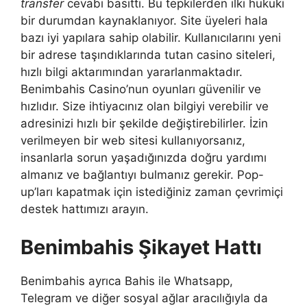
transfer
cevabı basitti. Bu tepkilerden ilki hukuki
bir durumdan kaynaklanıyor. Site üyeleri hala
bazı iyi yapılara sahip olabilir. Kullanıcılarını yeni
bir adrese taşındıklarında tutan casino siteleri,
hızlı bilgi aktarımından yararlanmaktadır.
Benimbahis Casino’nun oyunları güvenilir ve
hızlıdır. Size ihtiyacınız olan bilgiyi verebilir ve
adresinizi hızlı bir şekilde değiştirebilirler. İzin
verilmeyen bir web sitesi kullanıyorsanız,
insanlarla sorun yaşadığınızda doğru yardımı
almanız ve bağlantıyı bulmanız gerekir. Pop-
up’ları kapatmak için istediğiniz zaman çevrimiçi
destek hattımızı arayın.
Benimbahis Şikayet Hattı
Benimbahis ayrıca Bahis ile Whatsapp,
Telegram ve diğer sosyal ağlar aracılığıyla da