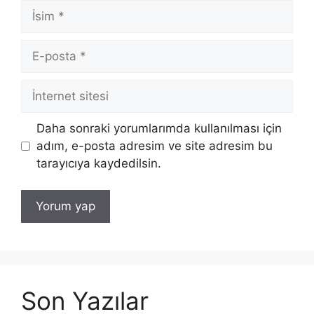
İsim
E-
posta
İnternet
sitesi
Daha sonraki yorumlarımda kullanılması için
adım, e-posta adresim ve site adresim bu
tarayıcıya kaydedilsin.
Son Yazılar