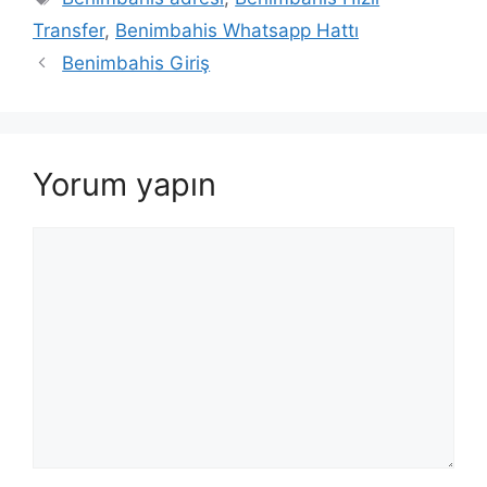
Transfer
,
Benimbahis Whatsapp Hattı
Benimbahis Giriş
Yorum yapın
Yorum