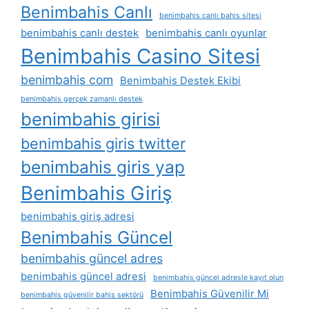
Benimbahis Canlı
benimbahis canlı bahis sitesi
benimbahis canlı destek
benimbahis canlı oyunlar
Benimbahis Casino Sitesi
benimbahis com
Benimbahis Destek Ekibi
benimbahis gerçek zamanlı destek
benimbahis girisi
benimbahis giris twitter
benimbahis giris yap
Benimbahis Giriş
benimbahis giriş adresi
Benimbahis Güncel
benimbahis güncel adres
benimbahis güncel adresi
benimbahis güncel adresle kayıt olun
Benimbahis Güvenilir Mi
benimbahis güvenilir bahis sektörü