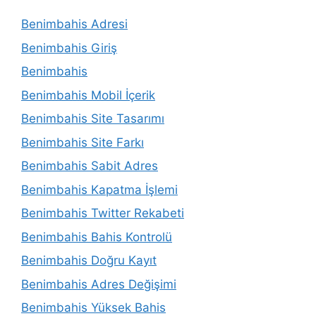
Benimbahis Adresi
Benimbahis Giriş
Benimbahis
Benimbahis Mobil İçerik
Benimbahis Site Tasarımı
Benimbahis Site Farkı
Benimbahis Sabit Adres
Benimbahis Kapatma İşlemi
Benimbahis Twitter Rekabeti
Benimbahis Bahis Kontrolü
Benimbahis Doğru Kayıt
Benimbahis Adres Değişimi
Benimbahis Yüksek Bahis