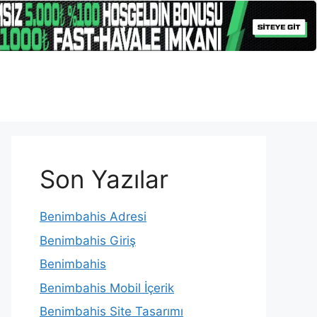
Son Yazılar
Benimbahis Adresi
Benimbahis Giriş
Benimbahis
Benimbahis Mobil İçerik
Benimbahis Site Tasarımı