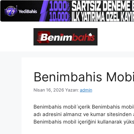
İçeriğe
atla
Benimbahis Mobil
Nisan 16, 2026
Yazarı:
admin
Benimbahis mobil i̇çerik Benimbahis mobi
adı adresini almanız ve kumar sitesinden 
Benimbahis mobil içeriğini kullanarak yüks