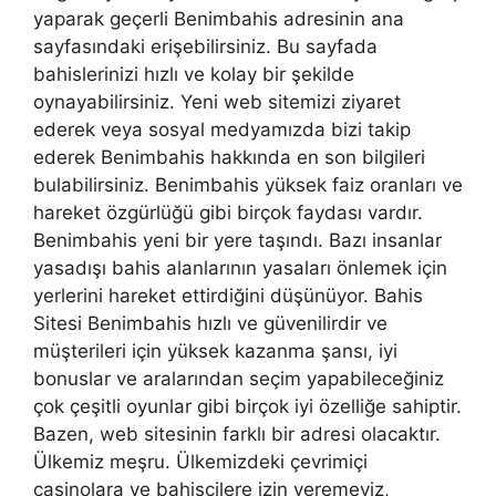
yaparak geçerli Benimbahis adresinin ana
sayfasındaki erişebilirsiniz. Bu sayfada
bahislerinizi hızlı ve kolay bir şekilde
oynayabilirsiniz. Yeni web sitemizi ziyaret
ederek veya sosyal medyamızda bizi takip
ederek Benimbahis hakkında en son bilgileri
bulabilirsiniz. Benimbahis yüksek faiz oranları ve
hareket özgürlüğü gibi birçok faydası vardır.
Benimbahis yeni bir yere taşındı. Bazı insanlar
yasadışı bahis alanlarının yasaları önlemek için
yerlerini hareket ettirdiğini düşünüyor. Bahis
Sitesi Benimbahis hızlı ve güvenilirdir ve
müşterileri için yüksek kazanma şansı, iyi
bonuslar ve aralarından seçim yapabileceğiniz
çok çeşitli oyunlar gibi birçok iyi özelliğe sahiptir.
Bazen, web sitesinin farklı bir adresi olacaktır.
Ülkemiz meşru. Ülkemizdeki çevrimiçi
casinolara ve bahisçilere izin veremeyiz,