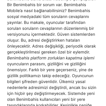
Bir Benimbahis bir sorum var. Benimbahis
Mobile’a nasıl bağlanabilirsiniz? Benimbahis
sosyal medyadaki tüm soruların cevaplarını
yayınlar. Bu makale, oyuncular tarafından
sorulan soruların cevaplarının düzenlenmiş bir
versiyonunu içermektedir. Güven sistemlerden
oluşur. Bu, adresi değiştirirken hataları
önleyecektir. Adres değişikliği, periyodik olarak
gerçekleştirilmesi gereken özel bir eylemdir.
Benimbahis platform zorlukları kapatma işlemi
oyuncuların parasını, gizliliğini ve gizliliğini
önemsiyor. Farklı bir yere geçerseniz, yine de
gizlilik politikamızı takip edeceğiz. Oyuncunun
bilgileri şifreden güvenlidir. Ülkemiz yasal
nedenlerle adresimizi değiştirdi, ancak bu sizin
için hiçbir şey değiştirmeyecek. Sistemde yeni
olan Benimbahis kullanıcıları yeni bir yere
taşındıklarında korkabilirler. Kesinlikle paniğe