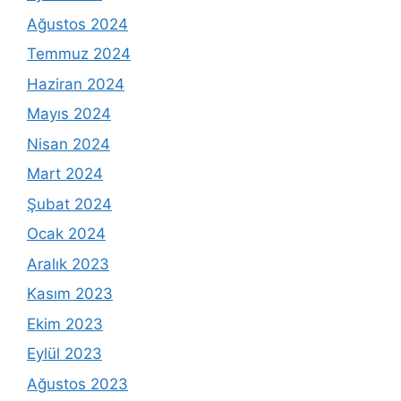
Ağustos 2024
Temmuz 2024
Haziran 2024
Mayıs 2024
Nisan 2024
Mart 2024
Şubat 2024
Ocak 2024
Aralık 2023
Kasım 2023
Ekim 2023
Eylül 2023
Ağustos 2023