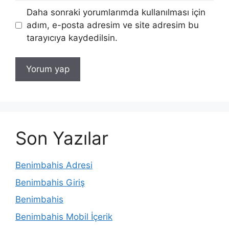
Daha sonraki yorumlarımda kullanılması için
adım, e-posta adresim ve site adresim bu
tarayıcıya kaydedilsin.
Son Yazılar
Benimbahis Adresi
Benimbahis Giriş
Benimbahis
Benimbahis Mobil İçerik