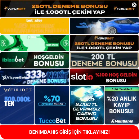
×
BENIMBAHIS GİRİŞ İÇİN TIKLAYINIZ!