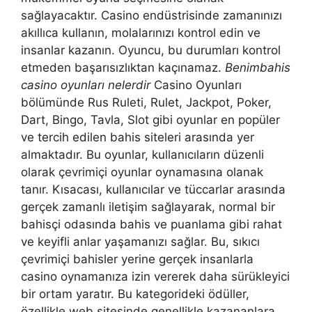
sağlayacaktır. Casino endüstrisinde zamanınızı
akıllıca kullanın, molalarınızı kontrol edin ve
insanlar kazanın. Oyuncu, bu durumları kontrol
etmeden başarısızlıktan kaçınamaz.
Benimbahis
casino oyunları nelerdir
Casino Oyunları
bölümünde Rus Ruleti, Rulet, Jackpot, Poker,
Dart, Bingo, Tavla, Slot gibi oyunlar en popüler
ve tercih edilen bahis siteleri arasında yer
almaktadır. Bu oyunlar, kullanıcıların düzenli
olarak çevrimiçi oyunlar oynamasına olanak
tanır. Kısacası, kullanıcılar ve tüccarlar arasında
gerçek zamanlı iletişim sağlayarak, normal bir
bahisçi odasında bahis ve puanlama gibi rahat
ve keyifli anlar yaşamanızı sağlar. Bu, sıkıcı
çevrimiçi bahisler yerine gerçek insanlarla
casino oynamanıza izin vererek daha sürükleyici
bir ortam yaratır. Bu kategorideki ödüller,
özellikle web sitesinde genellikle kazananlara