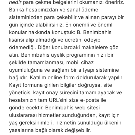
nedir
para çekme belgelerini okumanızı öneririz.
Banka hesabınızdan ve sanal ödeme
sisteminizden para çekebilir ve alınan parayı bir
gün içinde alabilirsiniz. En önemli ve önemli
konular hakkında konuştuk: B. Benimbahis
lisansı alıp almadığı ve ücretini ödeyip
ödemediği. Diğer konulardaki makalelere göz
atın. Benimbahis üyelik programının hızlı bir
şekilde tamamlanması, mobil cihaz
uyumluluğuna ve sağlam bir altyapı sistemine
bağlıdır. Katılım online form doldurularak yapılır.
Kayıt formuna girilen bilgiler doğruysa, site
yöneticisi kayıt onay sürecini tamamlayacak ve
hesabınızın tam URL’sini size e-posta ile
gönderecektir. Benimbahis web sitesi
uluslararası hizmetler sunduğundan, kayıt için
yaş gereksinimleri, hizmetin sunulduğu ülkenin
yasalarına bağlı olarak değişebilir.