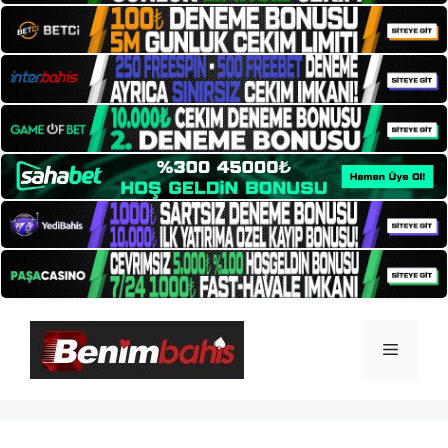
İçeriğe
atla
Menü