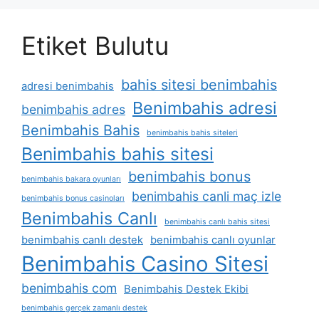
Etiket Bulutu
bahis sitesi benimbahis
adresi benimbahis
Benimbahis adresi
benimbahis adres
Benimbahis Bahis
benimbahis bahis siteleri
Benimbahis bahis sitesi
benimbahis bonus
benimbahis bakara oyunları
benimbahis canli maç izle
benimbahis bonus casinoları
Benimbahis Canlı
benimbahis canlı bahis sitesi
benimbahis canlı destek
benimbahis canlı oyunlar
Benimbahis Casino Sitesi
benimbahis com
Benimbahis Destek Ekibi
benimbahis gerçek zamanlı destek