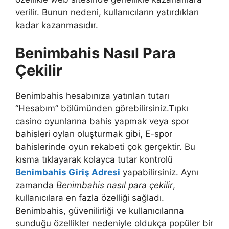
verilir. Bunun nedeni, kullanıcıların yatırdıkları
kadar kazanmasıdır.
Benimbahis Nasıl Para
Çekilir
Benimbahis hesabınıza yatırılan tutarı
“Hesabım” bölümünden görebilirsiniz.Tıpkı
casino oyunlarına bahis yapmak veya spor
bahisleri oyları oluşturmak gibi, E-spor
bahislerinde oyun rekabeti çok gerçektir. Bu
kısma tıklayarak kolayca tutar kontrolü
Benimbahis Giriş Adresi
yapabilirsiniz. Aynı
zamanda
Benimbahis nasıl para çekilir
,
kullanıcılara en fazla özelliği sağladı.
Benimbahis, güvenilirliği ve kullanıcılarına
sunduğu özellikler nedeniyle oldukça popüler bir