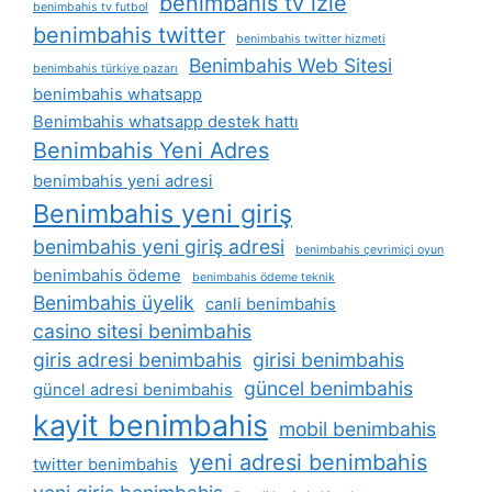
benimbahis tv izle
benimbahis tv futbol
benimbahis twitter
benimbahis twitter hizmeti
Benimbahis Web Sitesi
benimbahis türkiye pazarı
benimbahis whatsapp
Benimbahis whatsapp destek hattı
Benimbahis Yeni Adres
benimbahis yeni adresi
Benimbahis yeni giriş
benimbahis yeni giriş adresi
benimbahis çevrimiçi oyun
benimbahis ödeme
benimbahis ödeme teknik
Benimbahis üyelik
canli benimbahis
casino sitesi benimbahis
giris adresi benimbahis
girisi benimbahis
güncel benimbahis
güncel adresi benimbahis
kayit benimbahis
mobil benimbahis
yeni adresi benimbahis
twitter benimbahis