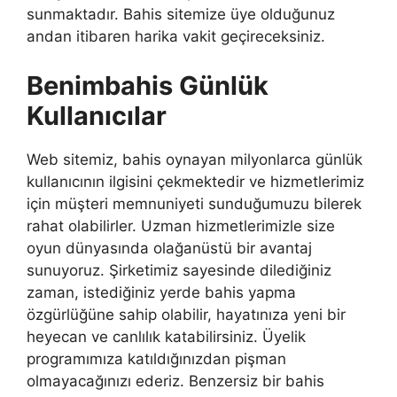
sunmaktadır. Bahis sitemize üye olduğunuz
andan itibaren harika vakit geçireceksiniz.
Benimbahis Günlük
Kullanıcılar
Web sitemiz, bahis oynayan milyonlarca günlük
kullanıcının ilgisini çekmektedir ve hizmetlerimiz
için müşteri memnuniyeti sunduğumuzu bilerek
rahat olabilirler. Uzman hizmetlerimizle size
oyun dünyasında olağanüstü bir avantaj
sunuyoruz. Şirketimiz sayesinde dilediğiniz
zaman, istediğiniz yerde bahis yapma
özgürlüğüne sahip olabilir, hayatınıza yeni bir
heyecan ve canlılık katabilirsiniz. Üyelik
programımıza katıldığınızdan pişman
olmayacağınızı ederiz. Benzersiz bir bahis