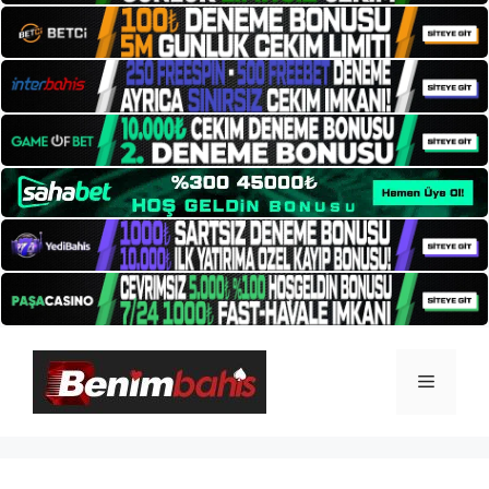
İçeriğe
atla
Menü