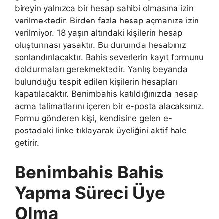
bireyin yalnızca bir hesap sahibi olmasına izin
verilmektedir. Birden fazla hesap açmanıza izin
verilmiyor. 18 yaşın altındaki kişilerin hesap
oluşturması yasaktır. Bu durumda hesabınız
sonlandırılacaktır. Bahis severlerin kayıt formunu
doldurmaları gerekmektedir. Yanlış beyanda
bulunduğu tespit edilen kişilerin hesapları
kapatılacaktır. Benimbahis katıldığınızda hesap
açma talimatlarını içeren bir e-posta alacaksınız.
Formu gönderen kişi, kendisine gelen e-
postadaki linke tıklayarak üyeliğini aktif hale
getirir.
Benimbahis Bahis
Yapma Süreci Üye
Olma