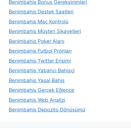
Benimbahis Bonus Gereksinimleri
Benimbahis Destek Saatleri
Benimbahis Maç Kontrolü
Benimbahis Müşteri Şikayetleri
Benimbahis Poker Alanı
Benimbahis Futbol Pronları
Benimbahis Twitter Erişimi
Benimbahis Yabancı Bahisçi
Benimbahis Yasal Bahis
Benimbahis Gerçek Eğlence
Benimbahis Web Analizi
Benimbahis Depozito Dönüşümü