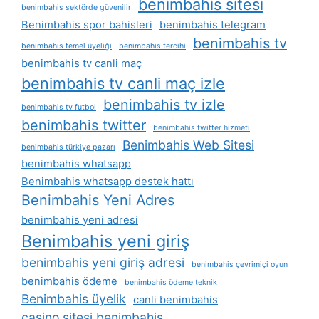
benimbahis sitesi
benimbahis sektörde güvenilir
Benimbahis spor bahisleri
benimbahis telegram
benimbahis tv
benimbahis temel üyeliği
benimbahis tercihi
benimbahis tv canli maç
benimbahis tv canli maç izle
benimbahis tv izle
benimbahis tv futbol
benimbahis twitter
benimbahis twitter hizmeti
Benimbahis Web Sitesi
benimbahis türkiye pazarı
benimbahis whatsapp
Benimbahis whatsapp destek hattı
Benimbahis Yeni Adres
benimbahis yeni adresi
Benimbahis yeni giriş
benimbahis yeni giriş adresi
benimbahis çevrimiçi oyun
benimbahis ödeme
benimbahis ödeme teknik
Benimbahis üyelik
canli benimbahis
casino sitesi benimbahis