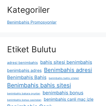
Kategoriler
Benimbahis Promosyonlar
Etiket Bulutu
bahis sitesi benimbahis
adresi benimbahis
Benimbahis adresi
benimbahis adres
Benimbahis Bahis
benimbahis bahis siteleri
Benimbahis bahis sitesi
benimbahis bonus
benimbahis bakara oyunları
benimbahis canli maç izle
benimbahis bonus casinoları