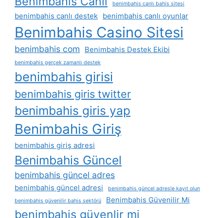
Benimbahis Canlı
benimbahis canlı bahis sitesi
benimbahis canlı destek
benimbahis canlı oyunlar
Benimbahis Casino Sitesi
benimbahis com
Benimbahis Destek Ekibi
benimbahis gerçek zamanlı destek
benimbahis girisi
benimbahis giris twitter
benimbahis giris yap
Benimbahis Giriş
benimbahis giriş adresi
Benimbahis Güncel
benimbahis güncel adres
benimbahis güncel adresi
benimbahis güncel adresle kayıt olun
Benimbahis Güvenilir Mi
benimbahis güvenilir bahis sektörü
benimbahis güvenlir mi