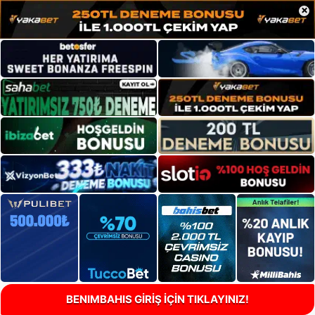
×
BENIMBAHIS GİRİŞ İÇİN TIKLAYINIZ!