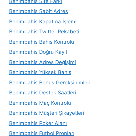
Benimbahis Site Farkı
Benimbahis Sabit Adres
Benimbahis Kapatma İşlemi
Benimbahis Twitter Rekabeti
Benimbahis Bahis Kontrolü
Benimbahis Doğru Kayıt
Benimbahis Adres Değişimi
Benimbahis Yüksek Bahis
Benimbahis Bonus Gereksinimleri
Benimbahis Destek Saatleri
Benimbahis Maç Kontrolü
Benimbahis Müşteri Şikayetleri
Benimbahis Poker Alanı
Benimbahis Futbol Pronları