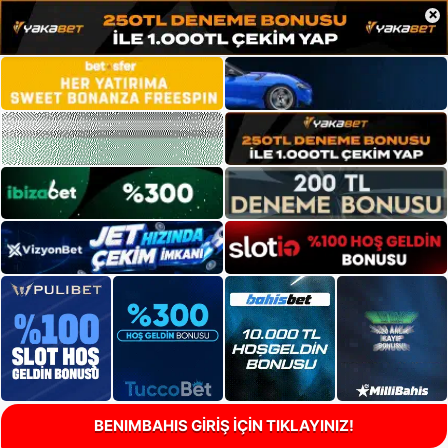
×
BENIMBAHIS GİRİŞ İÇİN TIKLAYINIZ!