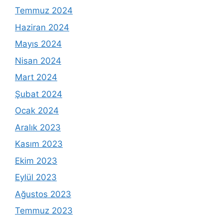
Temmuz 2024
Haziran 2024
Mayıs 2024
Nisan 2024
Mart 2024
Şubat 2024
Ocak 2024
Aralık 2023
Kasım 2023
Ekim 2023
Eylül 2023
Ağustos 2023
Temmuz 2023