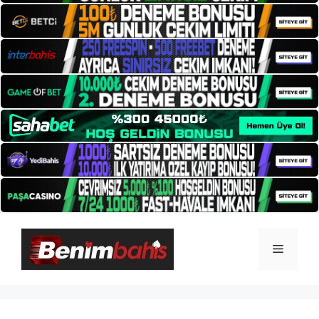
İçeriğe
atla
Menü