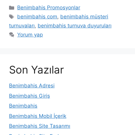
Kategoriler
Benimbahis Promosyonlar
Etiketler
benimbahis com
,
benimbahis müşteri
turnuvaları
,
benimbahis turnuva duyuruları
Yorum yap
Son Yazılar
Benimbahis Adresi
Benimbahis Giriş
Benimbahis
Benimbahis Mobil İçerik
Benimbahis Site Tasarımı