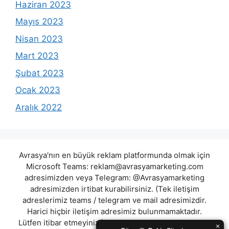
Haziran 2023
Mayıs 2023
Nisan 2023
Mart 2023
Şubat 2023
Ocak 2023
Aralık 2022
Avrasya'nın en büyük reklam platformunda olmak için
Microsoft Teams:
reklam@avrasyamarketing.com
adresimizden veya Telegram: @Avrasyamarketing
adresimizden irtibat kurabilirsiniz. (Tek iletişim
adreslerimiz teams / telegram ve mail adresimizdir.
Harici hiçbir iletişim adresimiz bulunmamaktadır.
Lütfen itibar etmeyiniz.) Türkiye yasalarına göre 7258