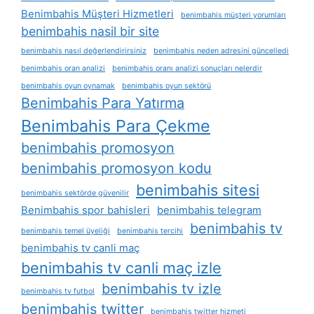
Benimbahis Müşteri Hizmetleri
benimbahis müşteri yorumları
benimbahis nasil bir site
benimbahis nasıl değerlendirirsiniz
benimbahis neden adresini güncelledi
benimbahis oran analizi
benimbahis oranı analizi sonuçları nelerdir
benimbahis oyun oynamak
benimbahis oyun sektörü
Benimbahis Para Yatırma
Benimbahis Para Çekme
benimbahis promosyon
benimbahis promosyon kodu
benimbahis sitesi
benimbahis sektörde güvenilir
Benimbahis spor bahisleri
benimbahis telegram
benimbahis tv
benimbahis temel üyeliği
benimbahis tercihi
benimbahis tv canli maç
benimbahis tv canli maç izle
benimbahis tv izle
benimbahis tv futbol
benimbahis twitter
benimbahis twitter hizmeti