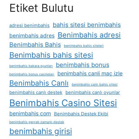
Etiket Bulutu
bahis sitesi benimbahis
adresi benimbahis
Benimbahis adresi
benimbahis adres
Benimbahis Bahis
benimbahis bahis siteleri
Benimbahis bahis sitesi
benimbahis bonus
benimbahis bakara oyunları
benimbahis canli maç izle
benimbahis bonus casinoları
Benimbahis Canlı
benimbahis canlı bahis sitesi
benimbahis canlı destek
benimbahis canlı oyunlar
Benimbahis Casino Sitesi
benimbahis com
Benimbahis Destek Ekibi
benimbahis gerçek zamanlı destek
benimbahis girisi