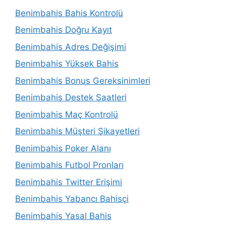
Benimbahis Bahis Kontrolü
Benimbahis Doğru Kayıt
Benimbahis Adres Değişimi
Benimbahis Yüksek Bahis
Benimbahis Bonus Gereksinimleri
Benimbahis Destek Saatleri
Benimbahis Maç Kontrolü
Benimbahis Müşteri Şikayetleri
Benimbahis Poker Alanı
Benimbahis Futbol Pronları
Benimbahis Twitter Erişimi
Benimbahis Yabancı Bahisçi
Benimbahis Yasal Bahis