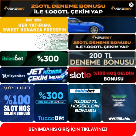
×
BENIMBAHIS GİRİŞ İÇİN TIKLAYINIZ!