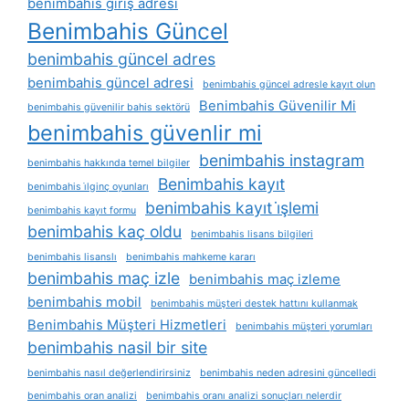
benimbahis giriş adresi
Benimbahis Güncel
benimbahis güncel adres
benimbahis güncel adresi
benimbahis güncel adresle kayıt olun
Benimbahis Güvenilir Mi
benimbahis güvenilir bahis sektörü
benimbahis güvenlir mi
benimbahis instagram
benimbahis hakkında temel bilgiler
Benimbahis kayıt
benimbahis i̇lginç oyunları
benimbahis kayıt i̇şlemi
benimbahis kayıt formu
benimbahis kaç oldu
benimbahis lisans bilgileri
benimbahis lisanslı
benimbahis mahkeme kararı
benimbahis maç izle
benimbahis maç izleme
benimbahis mobil
benimbahis müşteri destek hattını kullanmak
Benimbahis Müşteri Hizmetleri
benimbahis müşteri yorumları
benimbahis nasil bir site
benimbahis nasıl değerlendirirsiniz
benimbahis neden adresini güncelledi
benimbahis oran analizi
benimbahis oranı analizi sonuçları nelerdir