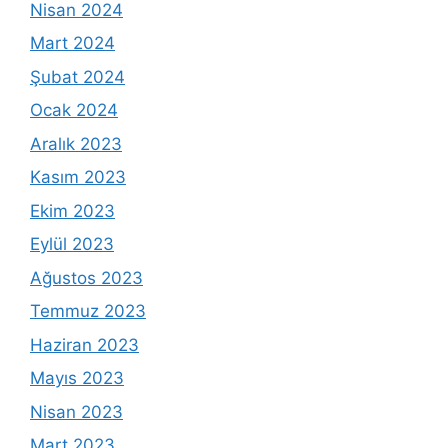
Nisan 2024
Mart 2024
Şubat 2024
Ocak 2024
Aralık 2023
Kasım 2023
Ekim 2023
Eylül 2023
Ağustos 2023
Temmuz 2023
Haziran 2023
Mayıs 2023
Nisan 2023
Mart 2023