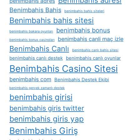
Benimbahis adresi
benimbahis adres
Benimbahis Bahis
benimbahis bahis siteleri
Benimbahis bahis sitesi
benimbahis bonus
benimbahis bakara oyunları
benimbahis canli maç izle
benimbahis bonus casinoları
Benimbahis Canlı
benimbahis canlı bahis sitesi
benimbahis canlı destek
benimbahis canlı oyunlar
Benimbahis Casino Sitesi
benimbahis com
Benimbahis Destek Ekibi
benimbahis gerçek zamanlı destek
benimbahis girisi
benimbahis giris twitter
benimbahis giris yap
Benimbahis Giriş