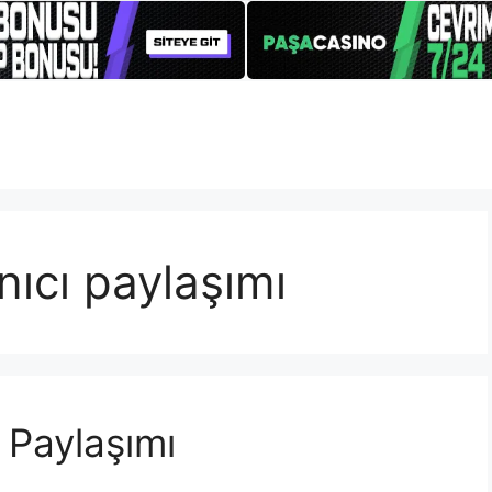
nıcı paylaşımı
 Paylaşımı