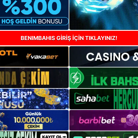
BENIMBAHIS GİRİŞ İÇİN TIKLAYINIZ!