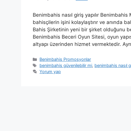
Benimbahis nasıl giriş yapılır Benimbahis 
bahisçilerin işini kolaylaştırır ve anında b
Bahis Şirketinin yeni bir şirket olduğunu 
Benimbahis Beceri Oyun Sitesi, oyun yapı
altyapı üzerinden hizmet vermektedir. Ay
Kategoriler
Benimbahis Promosyonlar
Etiketler
benimbahis güvenilebilir mi
,
benimbahis nasıl gir
Yorum yap