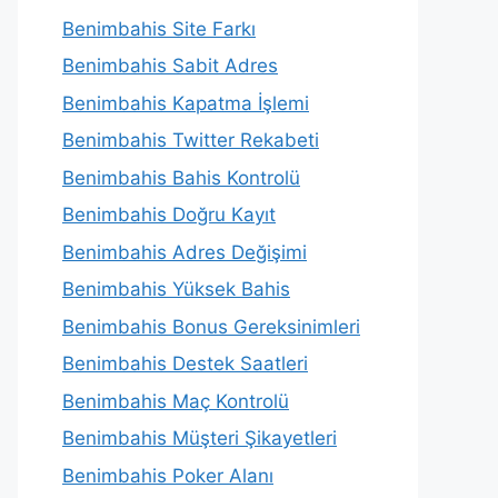
Benimbahis Site Farkı
Benimbahis Sabit Adres
Benimbahis Kapatma İşlemi
Benimbahis Twitter Rekabeti
Benimbahis Bahis Kontrolü
Benimbahis Doğru Kayıt
Benimbahis Adres Değişimi
Benimbahis Yüksek Bahis
Benimbahis Bonus Gereksinimleri
Benimbahis Destek Saatleri
Benimbahis Maç Kontrolü
Benimbahis Müşteri Şikayetleri
Benimbahis Poker Alanı