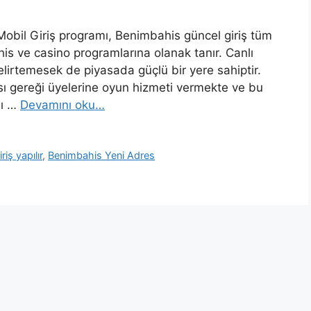
Mobil Giriş programı, Benimbahis güncel giriş tüm
ahis ve casino programlarına olanak tanır. Canlı
belirtemesek de piyasada güçlü bir yere sahiptir.
sı gereği üyelerine oyun hizmeti vermekte ve bu
nı …
Devamını oku…
iş yapılır
,
Benimbahis Yeni Adres