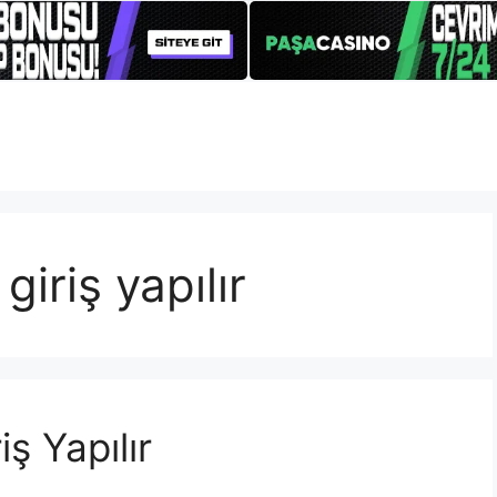
iriş yapılır
ş Yapılır