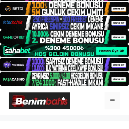
İçeriğe
atla
Menü