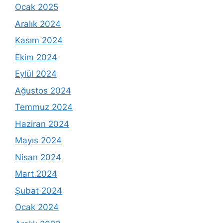
Ocak 2025
Aralık 2024
Kasım 2024
Ekim 2024
Eylül 2024
Ağustos 2024
Temmuz 2024
Haziran 2024
Mayıs 2024
Nisan 2024
Mart 2024
Şubat 2024
Ocak 2024