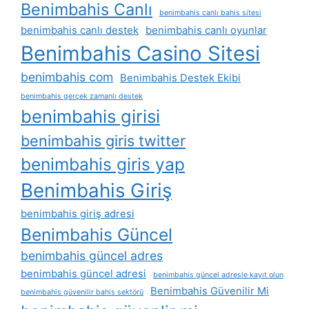
Benimbahis Canlı
benimbahis canlı bahis sitesi
benimbahis canlı destek
benimbahis canlı oyunlar
Benimbahis Casino Sitesi
benimbahis com
Benimbahis Destek Ekibi
benimbahis gerçek zamanlı destek
benimbahis girisi
benimbahis giris twitter
benimbahis giris yap
Benimbahis Giriş
benimbahis giriş adresi
Benimbahis Güncel
benimbahis güncel adres
benimbahis güncel adresi
benimbahis güncel adresle kayıt olun
Benimbahis Güvenilir Mi
benimbahis güvenilir bahis sektörü