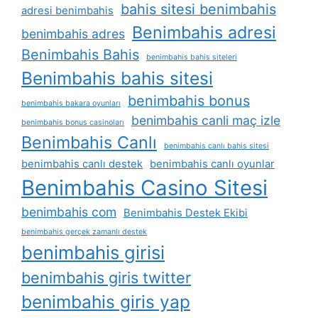
bahis sitesi benimbahis
adresi benimbahis
Benimbahis adresi
benimbahis adres
Benimbahis Bahis
benimbahis bahis siteleri
Benimbahis bahis sitesi
benimbahis bonus
benimbahis bakara oyunları
benimbahis canli maç izle
benimbahis bonus casinoları
Benimbahis Canlı
benimbahis canlı bahis sitesi
benimbahis canlı destek
benimbahis canlı oyunlar
Benimbahis Casino Sitesi
benimbahis com
Benimbahis Destek Ekibi
benimbahis gerçek zamanlı destek
benimbahis girisi
benimbahis giris twitter
benimbahis giris yap