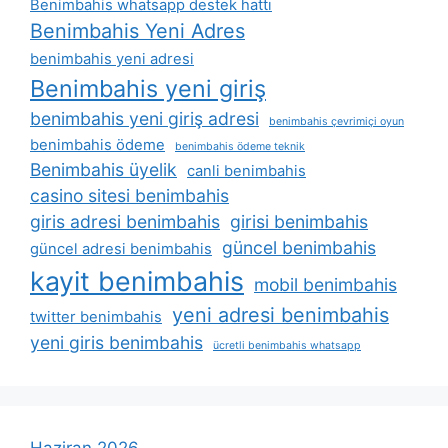
Benimbahis whatsapp destek hattı
Benimbahis Yeni Adres
benimbahis yeni adresi
Benimbahis yeni giriş
benimbahis yeni giriş adresi
benimbahis çevrimiçi oyun
benimbahis ödeme
benimbahis ödeme teknik
Benimbahis üyelik
canli benimbahis
casino sitesi benimbahis
giris adresi benimbahis
girisi benimbahis
güncel benimbahis
güncel adresi benimbahis
kayit benimbahis
mobil benimbahis
yeni adresi benimbahis
twitter benimbahis
yeni giris benimbahis
ücretli benimbahis whatsapp