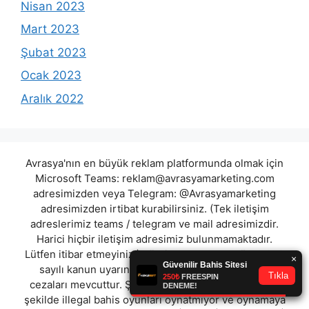
Nisan 2023
Mart 2023
Şubat 2023
Ocak 2023
Aralık 2022
Avrasya'nın en büyük reklam platformunda olmak için
Microsoft Teams:
reklam@avrasyamarketing.com
adresimizden veya Telegram: @Avrasyamarketing
adresimizden irtibat kurabilirsiniz. (Tek iletişim
adreslerimiz teams / telegram ve mail adresimizdir.
Harici hiçbir iletişim adresimiz bulunmamaktadır.
Lütfen itibar etmeyiniz.) Türkiye yasalarına göre 7258
sayılı kanun uyarınca yasa dışı bahis oynamanın
cezaları mevcuttur. Şu an bulunduğunuz site hiç bir
şekilde illegal bahis oyunları oynatmıyor ve oynamaya