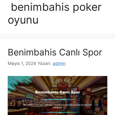
benimbahis poker
oyunu
Benimbahis Canlı Spor
Mayıs 1, 2024
Yazarı:
admin