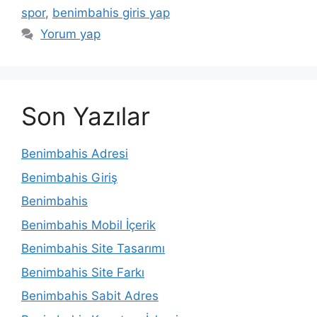
spor
,
benimbahis giris yap
Yorum yap
Son Yazılar
Benimbahis Adresi
Benimbahis Giriş
Benimbahis
Benimbahis Mobil İçerik
Benimbahis Site Tasarımı
Benimbahis Site Farkı
Benimbahis Sabit Adres