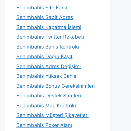
Benimbahis Site Farkı
Benimbahis Sabit Adres
Benimbahis Kapatma İşlemi
Benimbahis Twitter Rekabeti
Benimbahis Bahis Kontrolü
Benimbahis Doğru Kayıt
Benimbahis Adres Değişimi
Benimbahis Yüksek Bahis
Benimbahis Bonus Gereksinimleri
Benimbahis Destek Saatleri
Benimbahis Maç Kontrolü
Benimbahis Müşteri Şikayetleri
Benimbahis Poker Alanı